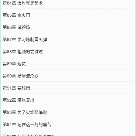
第84章 爆炸就是艺术
第85章 雷火门
第86章 试验场
第87章 学习炼制雷火弹
第88章 粗浅的尝试过
第89章 烟花
第90章 杨清流杀妖
第91章 要珍惜
第92章 魔修复出
第93章 为了灾难降临时
第94章 记住这一刻的痛苦