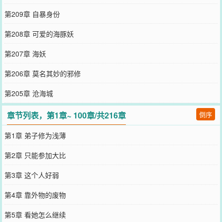
第209章 自暴身份
第208章 可爱的海豚妖
第207章 海妖
第206章 莫名其妙的邪修
第205章 沧海城
章节列表，第1章~ 100章/共216章
倒序
第1章 弟子修为浅薄
第2章 只能参加大比
第3章 这个人好弱
第4章 靠外物的废物
第5章 看她怎么继续